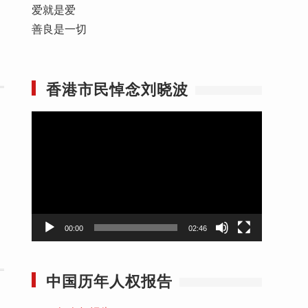
爱就是爱
善良是一切
香港市民悼念刘晓波
视
频
播
放
器
00:00
02:46
中国历年人权报告