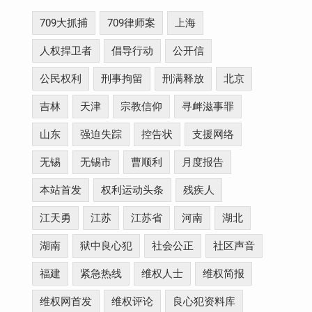
709大抓捕
709律师案
上海
人权捍卫者
倡导行动
公开信
公民权利
刑事拘留
刑满释放
北京
吉林
天津
宗教信仰
寻衅滋事罪
山东
强迫失踪
控告状
支援网络
无锡
无锡市
曹顺利
月度报告
本站首发
权利运动头条
残疾人
江天勇
江苏
江苏省
河南
湖北
湖南
狱中良心犯
社会公正
社区声音
福建
紧急热线
维权人士
维权简报
维权网首发
维权评论
良心犯资料库