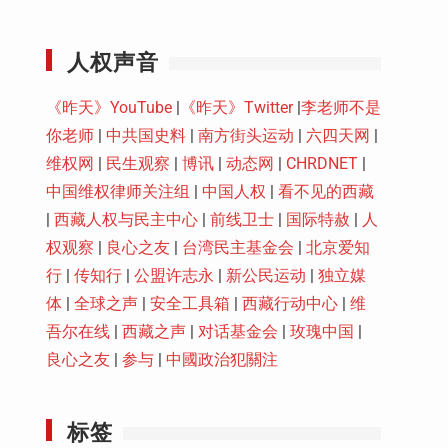
Youtube
人权声音
《昨天》YouTube
|
《昨天》Twitter
|
李老师不是
你老师
|
中共国史料
|
南方街头运动
|
六四天网
|
维权网
|
民生观察
|
博讯
|
动态网
|
CHRDNET
|
中国维权律师关注组
|
中国人权
|
看不见的西藏
|
西藏人权与民主中心
|
前线卫士
|
国际特赦
|
人
权观察
|
良心之友
|
台湾民主基金会
|
北京爱知
行
|
传知行
|
公盟许志永
|
新公民运动
|
独立媒
体
|
全球之声
|
安全工具箱
|
西藏行动中心
|
维
吾尔在线
|
西藏之声
|
对话基金会
|
玫瑰中国
|
良心之友
|
参与
|
中國政治犯關注
标签