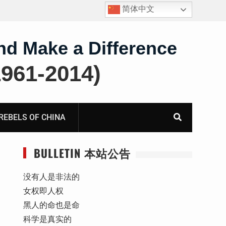
简体中文
报
获刑10年的“推墙大联盟案”任建平在永川监狱度过其62
岁生日
nd Make a Difference
61-2014)
BELS OF CHINA
BULLETIN 本站公告
没有人是非法的
女权即人权
黑人的命也是命
科学是真实的