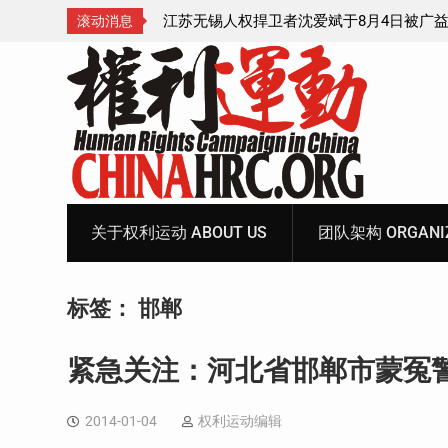
4日被广益派出所警
武汉公民张毅于2026年7月28日被以“涉嫌
滚动消息
中带走后音信全无
家罪”执行逮捕 目前羁押在拉萨市看守所
Skip
to
content
关于权利运动 ABOUT US
团队架构 ORGANIZ
标签：
邯郸
紧急关注：河北省邯郸市蒙冤
2014-01-04
权利运动编辑