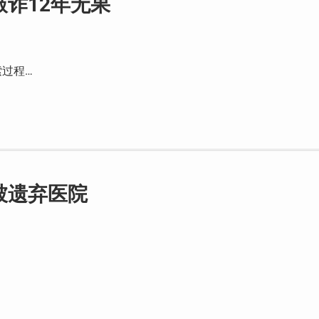
诈12年无果
过程…
被遗弃医院