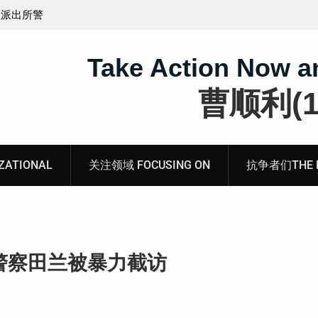
煽动分裂国
会见被寻衅滋事罪的山东枣庄维权人士张超的情况通
Take Action Now a
曹顺利(19
ATIONAL
关注领域 FOCUSING ON
抗争者们THE RE
警察田兰被暴力截访