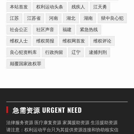
本站首发
权利运动头条
残疾人
江天勇
江苏
江苏省
河南
湖北
湖南
狱中良心犯
社会公正
社区声音
福建
紧急热线
维权人士
维权简报
维权网首发
维权评论
良心犯资料库
行政拘留
辽宁
逮捕判刑
颠覆国家政权罪
急需资源 URGENT NEED
法律服务资源 医疗康复资源 家属援助资源 生活援助资源
请注意：权利运动平台只为其提供资源连接和协助核实信