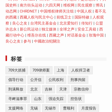
国史料
|
南方街头运动
|
六四天网
|
维权网
|
民生观察
|
博讯
|
动态网
|
CHRDNET
|
中国维权律师关注组
|
中国人权
|
看不见
的西藏
|
西藏人权与民主中心
|
前线卫士
|
国际特赦
|
人权观
察
|
良心之友
|
台湾民主基金会
|
北京爱知行
|
传知行
|
公盟
许志永
|
新公民运动
|
独立媒体
|
全球之声
|
安全工具箱
|
西
藏行动中心
|
维吾尔在线
|
西藏之声
|
对话基金会
|
玫瑰中国
|
良心之友
|
参与
|
中國政治犯關注
标签
709大抓捕
709律师案
上海
人权捍卫者
倡导行动
公开信
公民权利
刑事拘留
刑满释放
北京
吉林
天津
宗教信仰
寻衅滋事罪
山东
强迫失踪
控告状
支援网络
无锡
无锡市
曹顺利
月度报告