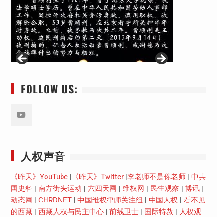
FOLLOW US:
Youtube
人权声音
《昨天》YouTube
|
《昨天》Twitter
|
李老师不是你老师
|
中共
国史料
|
南方街头运动
|
六四天网
|
维权网
|
民生观察
|
博讯
|
动态网
|
CHRDNET
|
中国维权律师关注组
|
中国人权
|
看不见
的西藏
|
西藏人权与民主中心
|
前线卫士
|
国际特赦
|
人权观