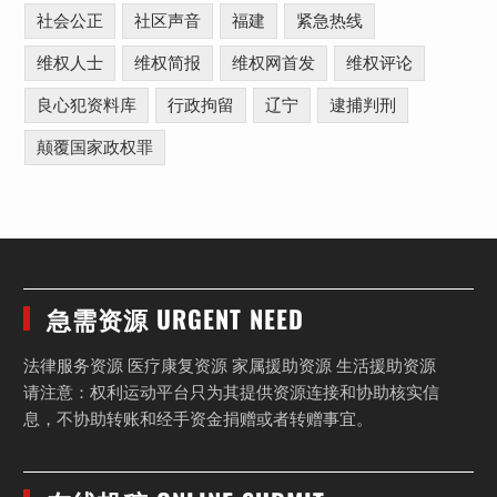
社会公正
社区声音
福建
紧急热线
维权人士
维权简报
维权网首发
维权评论
良心犯资料库
行政拘留
辽宁
逮捕判刑
颠覆国家政权罪
急需资源 URGENT NEED
法律服务资源 医疗康复资源 家属援助资源 生活援助资源
请注意：权利运动平台只为其提供资源连接和协助核实信
息，不协助转账和经手资金捐赠或者转赠事宜。