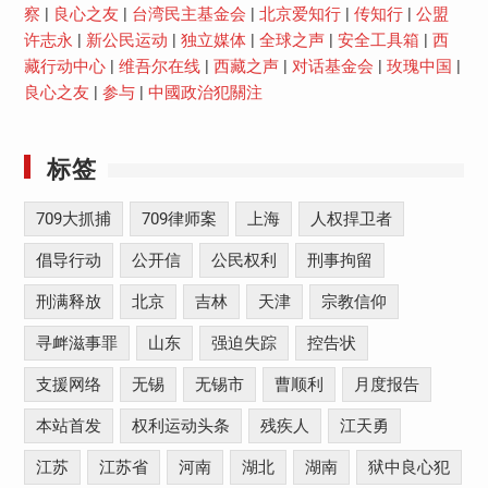
察
|
良心之友
|
台湾民主基金会
|
北京爱知行
|
传知行
|
公盟
许志永
|
新公民运动
|
独立媒体
|
全球之声
|
安全工具箱
|
西
藏行动中心
|
维吾尔在线
|
西藏之声
|
对话基金会
|
玫瑰中国
|
良心之友
|
参与
|
中國政治犯關注
标签
709大抓捕
709律师案
上海
人权捍卫者
倡导行动
公开信
公民权利
刑事拘留
刑满释放
北京
吉林
天津
宗教信仰
寻衅滋事罪
山东
强迫失踪
控告状
支援网络
无锡
无锡市
曹顺利
月度报告
本站首发
权利运动头条
残疾人
江天勇
江苏
江苏省
河南
湖北
湖南
狱中良心犯