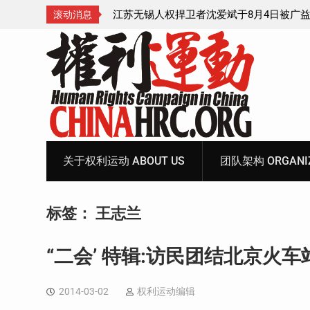
4日被广益派出所警
武汉公民张毅于2026年7月28日被以“涉嫌
滚动消息
中带走后音信全无
家罪”执行逮捕 目前羁押在拉萨市看守所
Skip
to
content
关于权利运动 ABOUT US
团队架构 ORGANIZ
标签：
王志兰
“二会’ 特辑:访民团结北京火
2014-03-02
权利运动编辑