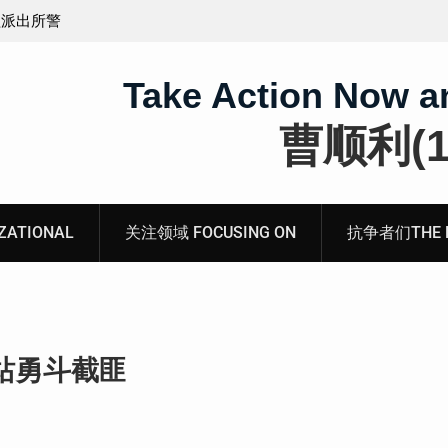
煽动分裂国
会见被寻衅滋事罪的山东枣庄维权人士张超的情况通
Take Action Now a
曹顺利(19
ATIONAL
关注领域 FOCUSING ON
抗争者们THE RE
车站勇斗截匪