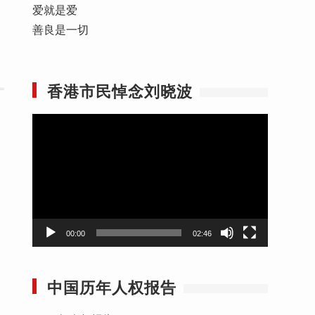
爱就是爱
善良是一切
香港市民悼念刘晓波
视
频
播
放
器
00:00
02:46
中国历年人权报告