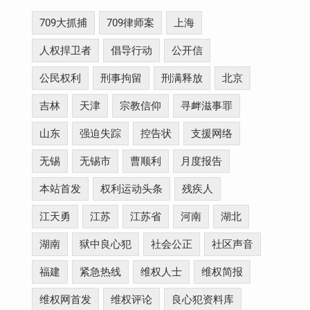
709大抓捕
709律师案
上海
人权捍卫者
倡导行动
公开信
公民权利
刑事拘留
刑满释放
北京
吉林
天津
宗教信仰
寻衅滋事罪
山东
强迫失踪
控告状
支援网络
无锡
无锡市
曹顺利
月度报告
本站首发
权利运动头条
残疾人
江天勇
江苏
江苏省
河南
湖北
湖南
狱中良心犯
社会公正
社区声音
福建
紧急热线
维权人士
维权简报
维权网首发
维权评论
良心犯资料库