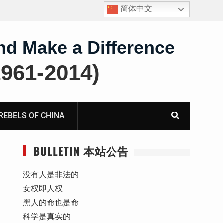
简体中文
报
获刑10年的“推墙大联盟案”任建平在永川监狱度过其62
岁生日
nd Make a Difference
61-2014)
BELS OF CHINA
BULLETIN 本站公告
没有人是非法的
女权即人权
黑人的命也是命
科学是真实的