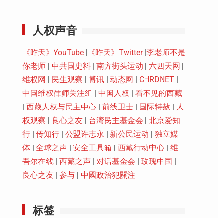
Youtube
人权声音
《昨天》YouTube
|
《昨天》Twitter
|
李老师不是
你老师
|
中共国史料
|
南方街头运动
|
六四天网
|
维权网
|
民生观察
|
博讯
|
动态网
|
CHRDNET
|
中国维权律师关注组
|
中国人权
|
看不见的西藏
|
西藏人权与民主中心
|
前线卫士
|
国际特赦
|
人
权观察
|
良心之友
|
台湾民主基金会
|
北京爱知
行
|
传知行
|
公盟许志永
|
新公民运动
|
独立媒
体
|
全球之声
|
安全工具箱
|
西藏行动中心
|
维
吾尔在线
|
西藏之声
|
对话基金会
|
玫瑰中国
|
良心之友
|
参与
|
中國政治犯關注
标签