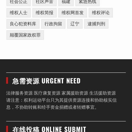
社会公正
社区声音
福建
紧急热线
维权人士
维权简报
维权网首发
维权评论
良心犯资料库
行政拘留
辽宁
逮捕判刑
颠覆国家政权罪
急需资源 URGENT NEED
法律服务资源 医疗康复资源 家属援助资源 生活援助资源
请注意：权利运动平台只为其提供资源连接和协助核实信
息，不协助转账和经手资金捐赠或者转赠事宜。
在线投稿 ONLINE SUBMIT