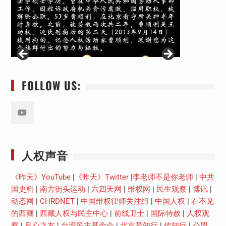
FOLLOW US:
Youtube
人权声音
《昨天》YouTube
|
《昨天》Twitter
|
李老师不是你老师
|
中共
国史料
|
南方街头运动
|
六四天网
|
维权网
|
民生观察
|
博讯
|
动态网
|
CHRDNET
|
中国维权律师关注组
|
中国人权
|
看不见
的西藏
|
西藏人权与民主中心
|
前线卫士
|
国际特赦
|
人权观
察
|
良心之友
|
台湾民主基金会
|
北京爱知行
|
传知行
|
公盟