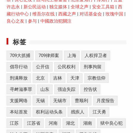
许志永
|
新公民运动
|
独立媒体
|
全球之声
|
安全工具箱
|
西
藏行动中心
|
维吾尔在线
|
西藏之声
|
对话基金会
|
玫瑰中国
|
良心之友
|
参与
|
中國政治犯關注
标签
709大抓捕
709律师案
上海
人权捍卫者
倡导行动
公开信
公民权利
刑事拘留
刑满释放
北京
吉林
天津
宗教信仰
寻衅滋事罪
山东
强迫失踪
控告状
支援网络
无锡
无锡市
曹顺利
月度报告
本站首发
权利运动头条
残疾人
江天勇
江苏
江苏省
河南
湖北
湖南
狱中良心犯