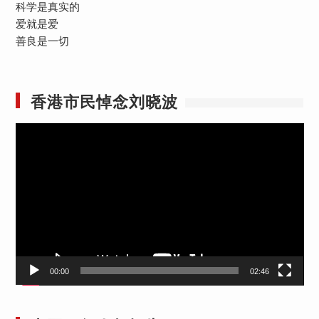
科学是真实的
爱就是爱
善良是一切
香港市民悼念刘晓波
视
频
播
放
器
00:00
02:46