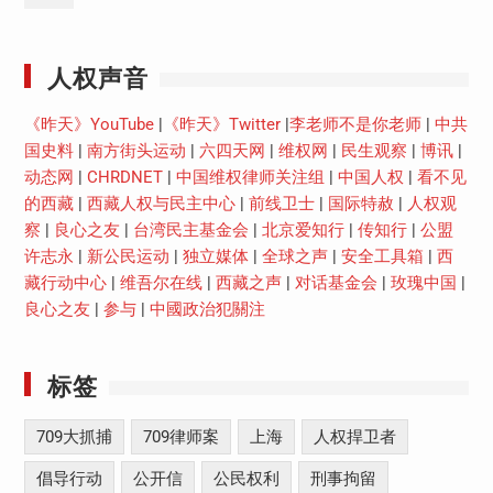
Youtube
人权声音
《昨天》YouTube
|
《昨天》Twitter
|
李老师不是你老师
|
中共
国史料
|
南方街头运动
|
六四天网
|
维权网
|
民生观察
|
博讯
|
动态网
|
CHRDNET
|
中国维权律师关注组
|
中国人权
|
看不见
的西藏
|
西藏人权与民主中心
|
前线卫士
|
国际特赦
|
人权观
察
|
良心之友
|
台湾民主基金会
|
北京爱知行
|
传知行
|
公盟
许志永
|
新公民运动
|
独立媒体
|
全球之声
|
安全工具箱
|
西
藏行动中心
|
维吾尔在线
|
西藏之声
|
对话基金会
|
玫瑰中国
|
良心之友
|
参与
|
中國政治犯關注
标签
709大抓捕
709律师案
上海
人权捍卫者
倡导行动
公开信
公民权利
刑事拘留