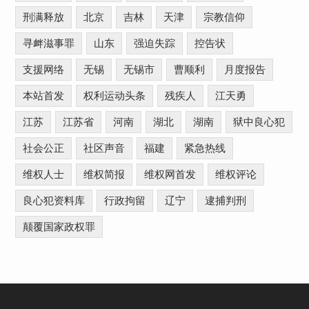
刑满释放
北京
吉林
天津
宗教信仰
寻衅滋事罪
山东
强迫失踪
控告状
支援网络
无锡
无锡市
曹顺利
月度报告
本站首发
权利运动头条
残疾人
江天勇
江苏
江苏省
河南
湖北
湖南
狱中良心犯
社会公正
社区声音
福建
紧急热线
维权人士
维权简报
维权网首发
维权评论
良心犯资料库
行政拘留
辽宁
逮捕判刑
颠覆国家政权罪