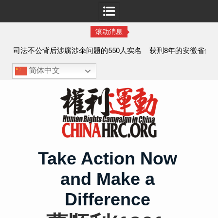
滚动消息
实名
获刑8年的安徽省合肥市法轮功学员、软件工程师唐志飞的
案情及简历
简体中文
Skip
to
content
Take Action Now
and Make a
Difference