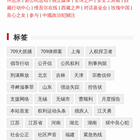
许志永
|
新公民运动
|
独立媒体
|
全球之声
|
安全工具箱
|
西
藏行动中心
|
维吾尔在线
|
西藏之声
|
对话基金会
|
玫瑰中国
|
良心之友
|
参与
|
中國政治犯關注
标签
709大抓捕
709律师案
上海
人权捍卫者
倡导行动
公开信
公民权利
刑事拘留
刑满释放
北京
吉林
天津
宗教信仰
寻衅滋事罪
山东
强迫失踪
控告状
支援网络
无锡
无锡市
曹顺利
月度报告
本站首发
权利运动头条
残疾人
江天勇
江苏
江苏省
河南
湖北
湖南
狱中良心犯
社会公正
社区声音
福建
紧急热线