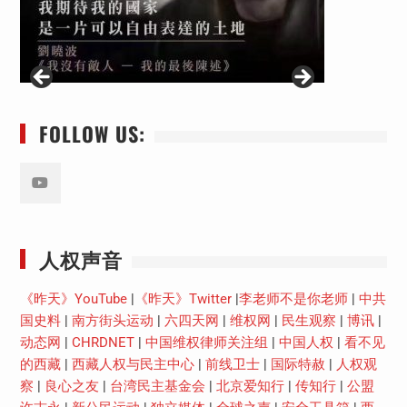
FOLLOW US:
Youtube
人权声音
《昨天》YouTube
|
《昨天》Twitter
|
李老师不是你老师
|
中共
国史料
|
南方街头运动
|
六四天网
|
维权网
|
民生观察
|
博讯
|
动态网
|
CHRDNET
|
中国维权律师关注组
|
中国人权
|
看不见
的西藏
|
西藏人权与民主中心
|
前线卫士
|
国际特赦
|
人权观
察
|
良心之友
|
台湾民主基金会
|
北京爱知行
|
传知行
|
公盟