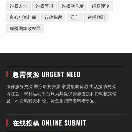
维权人士
维权简报
维权网首发
维权评论
良心犯资料库
行政拘留
辽宁
逮捕判刑
颠覆国家政权罪
急需资源 URGENT NEED
法律服务资源 医疗康复资源 家属援助资源 生活援助资源
请注意：权利运动平台只为其提供资源连接和协助核实信
息，不协助转账和经手资金捐赠或者转赠事宜。
在线投稿 ONLINE SUBMIT