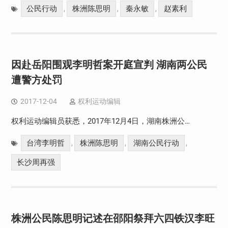
公民行动
株洲陈思明
秦永敏
赵素利
,
,
,
因赴岳阳围观李明哲案开庭宣判 湖南两公民
遭警方处罚
2017-12-04
权利运动编辑
权利运动编辑员获悉，2017年12月4日，湖南株洲公…
台湾李明哲
株洲陈思明
湖南公民行动
,
,
,
长沙周再强
株洲公民陈思明记述在邵阳祭拜六四铁汉李旺