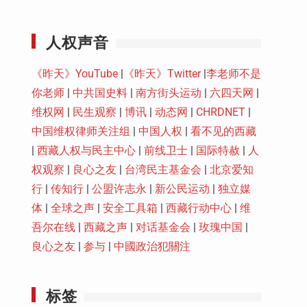
Youtube
人权声音
《昨天》YouTube
|
《昨天》Twitter
|
李老师不是
你老师
|
中共国史料
|
南方街头运动
|
六四天网
|
维权网
|
民生观察
|
博讯
|
动态网
|
CHRDNET
|
中国维权律师关注组
|
中国人权
|
看不见的西藏
|
西藏人权与民主中心
|
前线卫士
|
国际特赦
|
人
权观察
|
良心之友
|
台湾民主基金会
|
北京爱知
行
|
传知行
|
公盟许志永
|
新公民运动
|
独立媒
体
|
全球之声
|
安全工具箱
|
西藏行动中心
|
维
吾尔在线
|
西藏之声
|
对话基金会
|
玫瑰中国
|
良心之友
|
参与
|
中國政治犯關注
标签