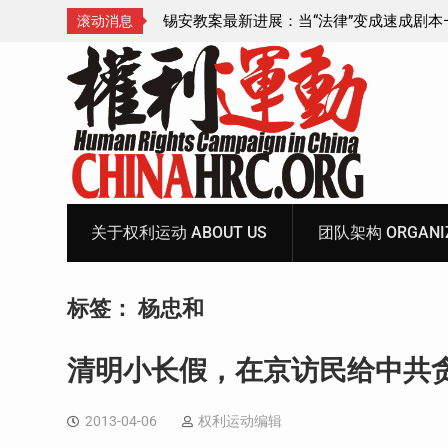
成速成剧本——在公检
锡安教案王聪女士被抓更多细节曝光 之一
滚动消息
Skip
to
content
关于权利运动 ABOUT US
团队架构 ORGANIZ
标签：
杨忠和
清明小长假，在京访民给中共
2013-04-06
权利运动编辑