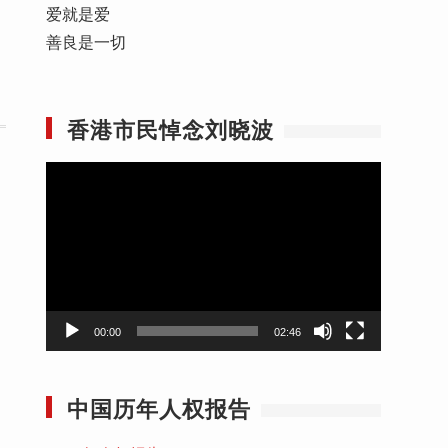
爱就是爱
善良是一切
香港市民悼念刘晓波
视
频
播
放
器
00:00
02:46
中国历年人权报告