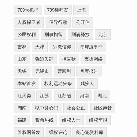
709大抓捕
709律师案
上海
人权捍卫者
倡导行动
公开信
公民权利
刑事拘留
刑满释放
北京
吉林
天津
宗教信仰
寻衅滋事罪
山东
强迫失踪
控告状
支援网络
无锡
无锡市
曹顺利
月度报告
本站首发
权利运动头条
残疾人
江天勇
江苏
江苏省
河南
湖北
湖南
狱中良心犯
社会公正
社区声音
福建
紧急热线
维权人士
维权简报
维权网首发
维权评论
良心犯资料库