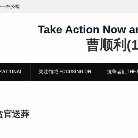
王藏：颠倒黑白，推卸责任，继续为村支书恶行当保
伞 ——追究「王浩溺死事件」【进展之六】
Take Action Now a
曹顺利(19
ATIONAL
关注领域 FOCUSING ON
抗争者们THE RE
贪官送葬