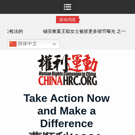
滚动消息
法的
锡安教案王聪女士被抓更多细节曝光 之一
简体中文
Skip
to
content
Take Action Now
and Make a
Difference