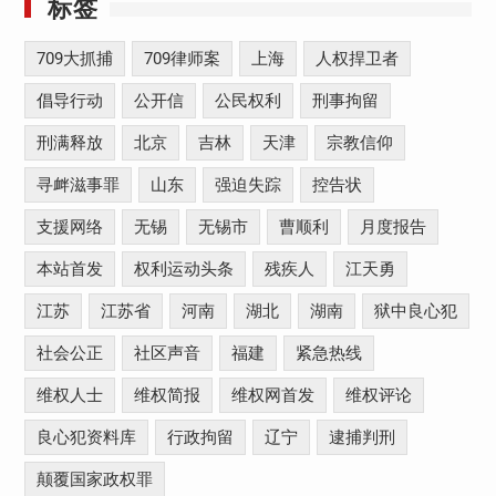
标签
709大抓捕
709律师案
上海
人权捍卫者
倡导行动
公开信
公民权利
刑事拘留
刑满释放
北京
吉林
天津
宗教信仰
寻衅滋事罪
山东
强迫失踪
控告状
支援网络
无锡
无锡市
曹顺利
月度报告
本站首发
权利运动头条
残疾人
江天勇
江苏
江苏省
河南
湖北
湖南
狱中良心犯
社会公正
社区声音
福建
紧急热线
维权人士
维权简报
维权网首发
维权评论
良心犯资料库
行政拘留
辽宁
逮捕判刑
颠覆国家政权罪