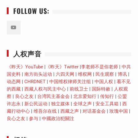
FOLLOW US:
Youtube
人权声音
《昨天》YouTube
|
《昨天》Twitter
|
李老师不是你老师
|
中共
国史料
|
南方街头运动
|
六四天网
|
维权网
|
民生观察
|
博讯
|
动态网
|
CHRDNET
|
中国维权律师关注组
|
中国人权
|
看不见
的西藏
|
西藏人权与民主中心
|
前线卫士
|
国际特赦
|
人权观
察
|
良心之友
|
台湾民主基金会
|
北京爱知行
|
传知行
|
公盟
许志永
|
新公民运动
|
独立媒体
|
全球之声
|
安全工具箱
|
西
藏行动中心
|
维吾尔在线
|
西藏之声
|
对话基金会
|
玫瑰中国
|
良心之友
|
参与
|
中國政治犯關注