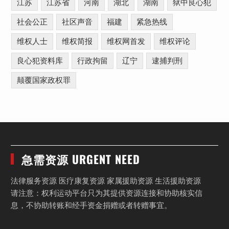
江苏
江苏省
河南
湖北
湖南
狱中良心犯
社会公正
社区声音
福建
紧急热线
维权人士
维权简报
维权网首发
维权评论
良心犯资料库
行政拘留
辽宁
逮捕判刑
颠覆国家政权罪
急需资源 URGENT NEED
法律服务资源 医疗康复资源 家属援助资源 生活援助资源
请注意：权利运动平台只为其提供资源连接和协助核实信
息，不协助转账和经手资金捐赠或者转赠事宜。