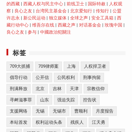
的西藏
|
西藏人权与民主中心
|
前线卫士
|
国际特赦
|
人权观
察
|
良心之友
|
台湾民主基金会
|
北京爱知行
|
传知行
|
公盟
许志永
|
新公民运动
|
独立媒体
|
全球之声
|
安全工具箱
|
西
藏行动中心
|
维吾尔在线
|
西藏之声
|
对话基金会
|
玫瑰中国
|
良心之友
|
参与
|
中國政治犯關注
标签
709大抓捕
709律师案
上海
人权捍卫者
倡导行动
公开信
公民权利
刑事拘留
刑满释放
北京
吉林
天津
宗教信仰
寻衅滋事罪
山东
强迫失踪
控告状
支援网络
无锡
无锡市
曹顺利
月度报告
本站首发
权利运动头条
残疾人
江天勇