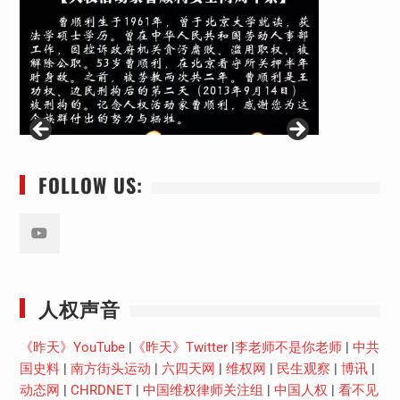
FOLLOW US:
Youtube
人权声音
《昨天》YouTube
|
《昨天》Twitter
|
李老师不是你老师
|
中共
国史料
|
南方街头运动
|
六四天网
|
维权网
|
民生观察
|
博讯
|
动态网
|
CHRDNET
|
中国维权律师关注组
|
中国人权
|
看不见