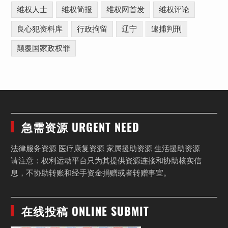
维权人士
维权简报
维权网首发
维权评论
良心犯资料库
行政拘留
辽宁
逮捕判刑
颠覆国家政权罪
急需资源 URGENT NEED
法律服务资源 医疗康复资源 家属援助资源 生活援助资源
请注意：权利运动平台只为其提供资源连接和协助核实信
息，不协助转账和经手资金捐赠或者转赠事宜。
在线投稿 ONLINE SUBMIT