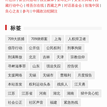
藏行动中心
|
维吾尔在线
|
西藏之声
|
对话基金会
|
玫瑰中国
|
良心之友
|
参与
|
中國政治犯關注
标签
709大抓捕
709律师案
上海
人权捍卫者
倡导行动
公开信
公民权利
刑事拘留
刑满释放
北京
吉林
天津
宗教信仰
寻衅滋事罪
山东
强迫失踪
控告状
支援网络
无锡
无锡市
曹顺利
月度报告
本站首发
权利运动头条
残疾人
江天勇
江苏
江苏省
河南
湖北
湖南
狱中良心犯
社会公正
社区声音
福建
紧急热线