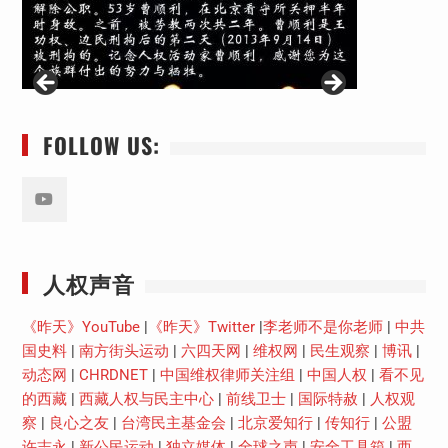
FOLLOW US:
Youtube
人权声音
《昨天》YouTube
|
《昨天》Twitter
|
李老师不是你老师
|
中共
国史料
|
南方街头运动
|
六四天网
|
维权网
|
民生观察
|
博讯
|
动态网
|
CHRDNET
|
中国维权律师关注组
|
中国人权
|
看不见
的西藏
|
西藏人权与民主中心
|
前线卫士
|
国际特赦
|
人权观
察
|
良心之友
|
台湾民主基金会
|
北京爱知行
|
传知行
|
公盟
许志永
|
新公民运动
|
独立媒体
|
全球之声
|
安全工具箱
|
西