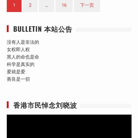
文
1
2
…
16
下一页
章
分
BULLETIN 本站公告
页
没有人是非法的
女权即人权
黑人的命也是命
科学是真实的
爱就是爱
善良是一切
香港市民悼念刘晓波
视
频
播