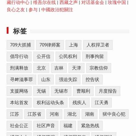
藏行动中心
|
维吾尔在线
|
西藏之声
|
对话基金会
|
玫瑰中国
|
良心之友
|
参与
|
中國政治犯關注
标签
709大抓捕
709律师案
上海
人权捍卫者
倡导行动
公开信
公民权利
刑事拘留
刑满释放
北京
吉林
天津
宗教信仰
寻衅滋事罪
山东
强迫失踪
控告状
支援网络
无锡
无锡市
曹顺利
月度报告
本站首发
权利运动头条
残疾人
江天勇
江苏
江苏省
河南
湖北
湖南
狱中良心犯
社会公正
社区声音
福建
紧急热线