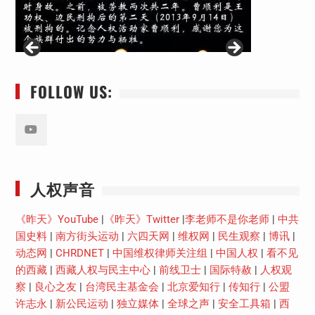
FOLLOW US:
Youtube
人权声音
《昨天》YouTube
|
《昨天》Twitter
|
李老师不是你老师
|
中共
国史料
|
南方街头运动
|
六四天网
|
维权网
|
民生观察
|
博讯
|
动态网
|
CHRDNET
|
中国维权律师关注组
|
中国人权
|
看不见
的西藏
|
西藏人权与民主中心
|
前线卫士
|
国际特赦
|
人权观
察
|
良心之友
|
台湾民主基金会
|
北京爱知行
|
传知行
|
公盟
许志永
|
新公民运动
|
独立媒体
|
全球之声
|
安全工具箱
|
西