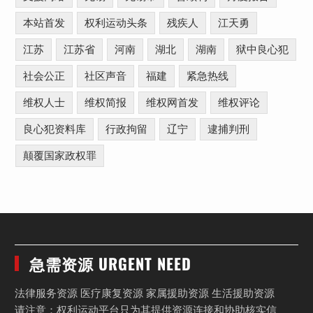
本站首发
权利运动头条
残疾人
江天勇
江苏
江苏省
河南
湖北
湖南
狱中良心犯
社会公正
社区声音
福建
紧急热线
维权人士
维权简报
维权网首发
维权评论
良心犯资料库
行政拘留
辽宁
逮捕判刑
颠覆国家政权罪
急需资源 URGENT NEED
法律服务资源 医疗康复资源 家属援助资源 生活援助资源
请注意：权利运动平台只为其提供资源连接和协助核实信