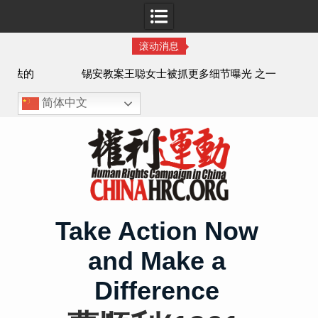
滚动消息
法的
锡安教案王聪女士被抓更多细节曝光 之一
简体中文
Skip
to
content
Take Action Now
and Make a
Difference