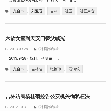
（反腐维权联盟马波整理） 昨天（马年正…
九台市
刘亚香
吉林
社区
社区声音
,
,
,
,
六龄女童到天安门替父喊冤
2013-09-28
权利运动编辑
（2013/9/28）权利运动发布： …
九台市
吉林省
张艳玲
石河镇
,
,
,
吉林访民杨桂菊控告公安机关徇私枉法
2012-10-31
权利运动编辑