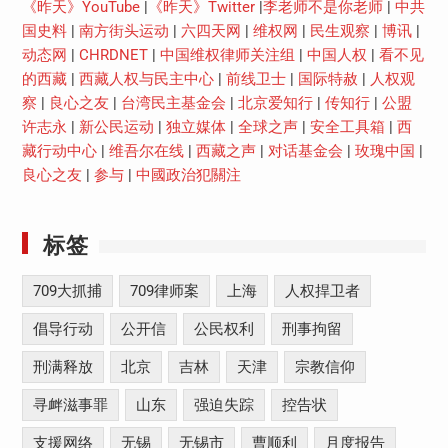
《昨天》YouTube
|
《昨天》Twitter
|
李老师不是你老师
|
中共
国史料
|
南方街头运动
|
六四天网
|
维权网
|
民生观察
|
博讯
|
动态网
|
CHRDNET
|
中国维权律师关注组
|
中国人权
|
看不见
的西藏
|
西藏人权与民主中心
|
前线卫士
|
国际特赦
|
人权观
察
|
良心之友
|
台湾民主基金会
|
北京爱知行
|
传知行
|
公盟
许志永
|
新公民运动
|
独立媒体
|
全球之声
|
安全工具箱
|
西
藏行动中心
|
维吾尔在线
|
西藏之声
|
对话基金会
|
玫瑰中国
|
良心之友
|
参与
|
中國政治犯關注
标签
709大抓捕
709律师案
上海
人权捍卫者
倡导行动
公开信
公民权利
刑事拘留
刑满释放
北京
吉林
天津
宗教信仰
寻衅滋事罪
山东
强迫失踪
控告状
支援网络
无锡
无锡市
曹顺利
月度报告